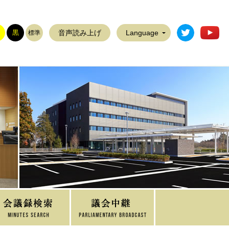
稲敷市公式T
稲
黒
音声読み上げ
Language
標準
議員名簿
議会だより
傍聴