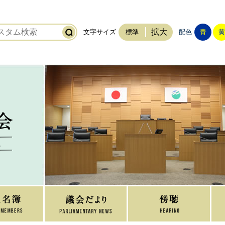
拡大
文字サイズ
標準
配色
青
黄
稲敷市議会
ホーム