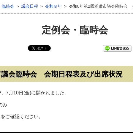
・臨時会
>
議会日程
>
令和８年
>
令和8年第2回稲敷市議会臨時会
定例会・臨時会
市議会臨時会 会期日程表及び出席状況
、7月10日(金)に開かれました。
のみ
ドをご確認ください。