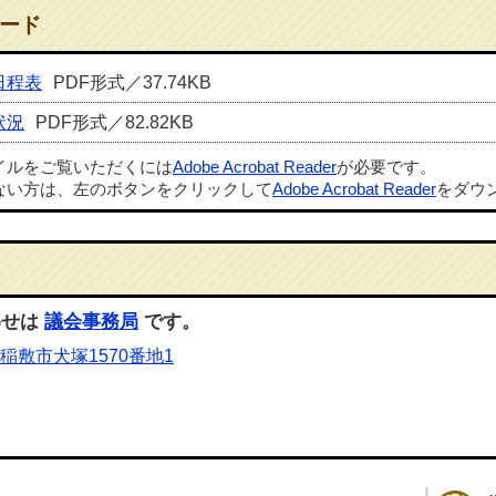
ード
日程表
PDF形式／37.74KB
状況
PDF形式／82.82KB
ァイルをご覧いただくには
Adobe Acrobat Reader
が必要です。
ない方は、左のボタンをクリックして
Adobe Acrobat Reader
をダウ
わせは
議会事務局
です。
稲敷市犬塚1570番地1
）