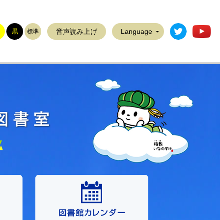
稲敷市公式T
稲
黒
音声読み上げ
Language
標準
稲敷市立図書館公民館図書室
資料検索・予約
図書室カレンダー