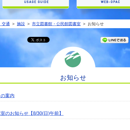
・交通
>
施設
>
市立図書館・公民館図書室
>
お知らせ
お知らせ
月の案内
のお知らせ【8/30(日)午前】