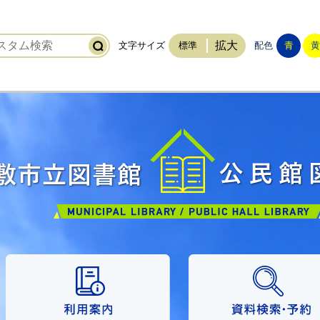
拡大
文字サイズ
標準
配色
青
黄
ップ
利用案内