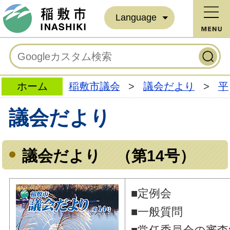
Language
ホーム
稲敷市議会
>
議会だより
>
平
議会だより
議会だより （第14号）
■定例会
■一般質問