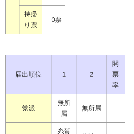
持帰
0票
り票
開
届出順位
1
2
票
率
無所
党派
無所属
属
糸賀