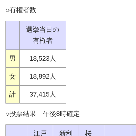
○有権者数
選挙当日の
有権者
男
18,523人
女
18,892人
計
37,415人
○投票結果 午後8時確定
江戸
新利
桜