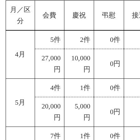
月／区
会費
慶祝
弔慰
接
分
5件
2件
0件
4月
27,000
10,000
0円
円
円
4件
1件
0件
5月
20,000
5,000
0円
円
円
7件
1件
0件