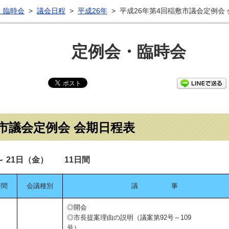
・臨時会
>
議会日程
>
平成26年
>
平成26年第4回稲敷市議会定例会
定例会・臨時会
敷市議会定例会 会期日程表
～ 21日（金） 11日間
時間
会議種別
議 事
◎開会
◎市長提案理由の説明（議案第92号～109
号