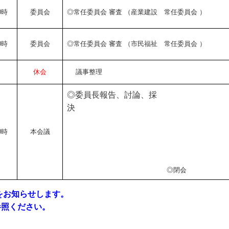
0時
委員会
◎常任委員会 審査 （産業建設 常任
委員会 ）
0時
委員会
◎常任委員会 審査 （市民福祉
常任委員会 ）
休会
議事整理
◎委員長報告、討論、採
0時
本会議
◎閉会
をお知らせします。
照ください。