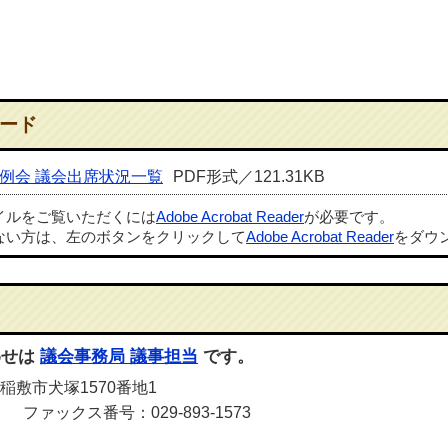
ード
定例会 議会出席状況一覧
PDF形式／121.31KB
ァイルをご覧いただくには
Adobe Acrobat Reader
が必要です。
ない方は、左のボタンをクリックして
Adobe Acrobat Reader
をダウ
わせは
議会事務局 議事担当
です。
 稲敷市犬塚1570番地1
） ファックス番号：029-893-1573