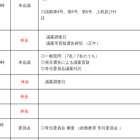
0時
本会議
◎請願第4号、第5号、
第6号 上程及び付
議案調査日
休会
議案等質疑通告締切 （正午）
◎一般質問 （7名／7名のうち）
0時
本会議
◎発言通告による議案質疑
◎常任委員会議案付託
休会
議案調査日
休会
休会
時
委員会
◎常任委員会 審査 （総務教育
常任委員会 ）
分