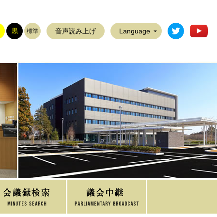
稲敷市公式T
稲
黒
音声読み上げ
Language
標準
議員名簿
議会だより
傍聴