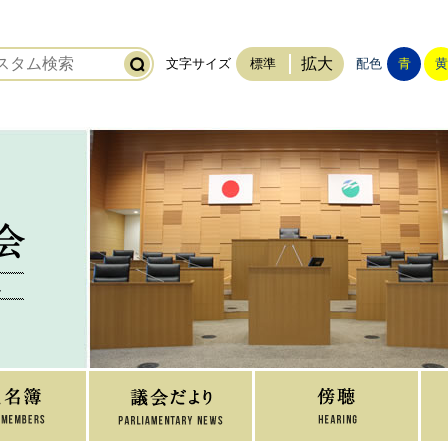
拡大
文字サイズ
標準
配色
青
黄
稲敷市議会
ホーム