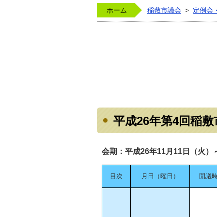
ホーム
稲敷市議会
>
定例会
平成26年第4回稲
会期：平成26年11月11日（火）
目次
月日（曜日）
開議