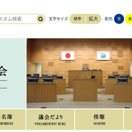
拡大
文字サイズ
標準
配色
青
黄
稲敷市議会
ホーム