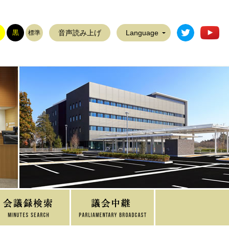
稲敷市公式T
稲
黒
音声読み上げ
Language
標準
議員名簿
議会だより
傍聴