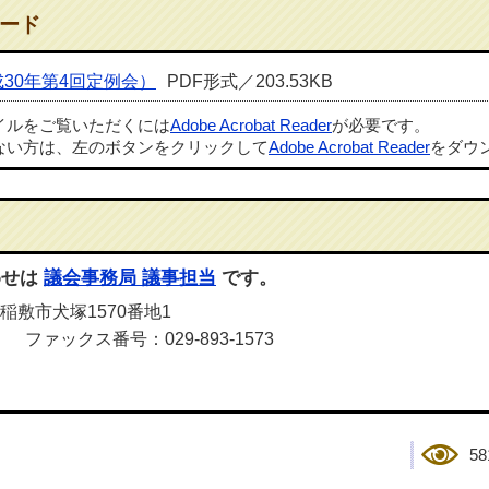
ード
30年第4回定例会）
PDF形式／203.53KB
ァイルをご覧いただくには
Adobe Acrobat Reader
が必要です。
ない方は、左のボタンをクリックして
Adobe Acrobat Reader
をダウ
わせは
議会事務局 議事担当
です。
 稲敷市犬塚1570番地1
） ファックス番号：029-893-1573
58