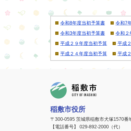
令和8年度当初予算書
令和7
令和3年度当初予算書
令和２
平成２９年度当初予算
平成
平成２４年度当初予算
平成
稲敷市
稲敷市役所
〒300-0595 茨城県稲敷市犬塚1570番
【電話番号】 029-892-2000（代）