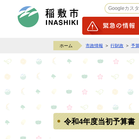
稲敷市ホームページ
ホーム
市政情報
>
行財政
>
予
令和4年度当初予算書