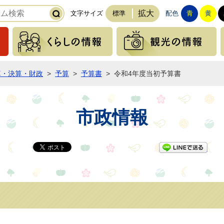
拡大
文字サイズ
標準
配色
青
黄
緊急の情報
くらしの情報
算・決算・財政
>
予算
>
予算書
>
令和4年度当初予算書
市政情報
LI