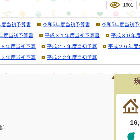
1601
年度当初予算書
令和6年度当初予算書
令和5年度当初予
年度当初予算書
平成３１年度当初予算書
平成３０年
２８年度当初予算
平成２７年度当初予算
平成２６年度
２３年度当初予算
平成２２年度当初予算
地1