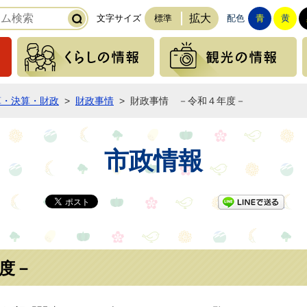
拡大
文字サイズ
標準
配色
青
黄
緊急の情報
くらしの情報
算・決算・財政
>
財政事情
>
財政事情 －令和４年度－
市政情報
LI
度－