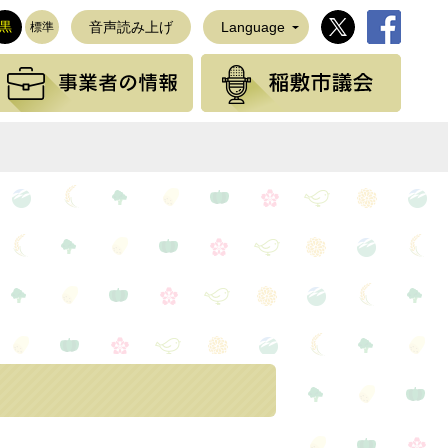
稲敷市公式Twi
稲敷市公
黒
音声読み上げ
Language
標準
観光の情報
事業者の情報
稲敷
NEで送る