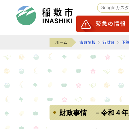
稲敷市ホームページ
ホーム
市政情報
>
行財政
>
予
財政事情 －令和４年