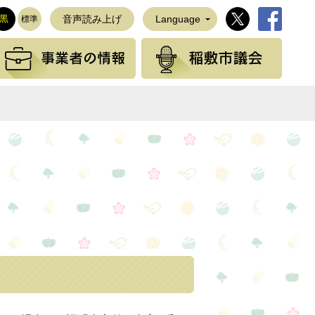
稲敷市公式Twi
稲敷市公
黒
音声読み上げ
Language
標準
観光の情報
事業者の情報
稲敷
NEで送る