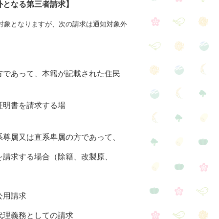
第三者請求】
対象となりますが、次の請求は通知対象外
であって、本籍が記載された住民
書を請求する場
属又は直系卑属の方であって、
する場合（除籍、改製原、
）
請求
理義務としての請求