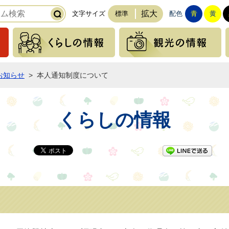
拡大
文字サイズ
標準
配色
青
黄
緊急の情報
くらしの情報
お知らせ
>
本人通知制度について
くらしの情報
LI
て