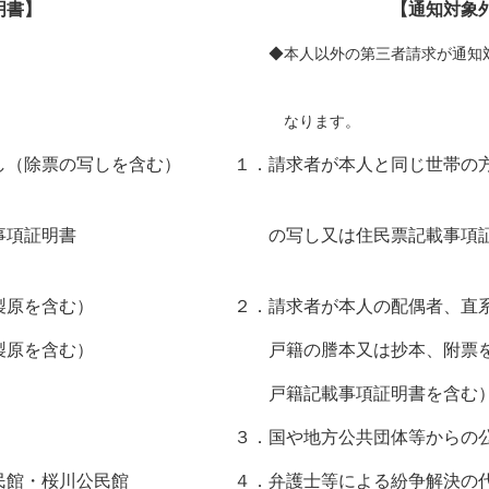
となる証明書】 【通知対象外となる
◆本人以外の第三者請求が通知
なります。
し（除票の写しを含む） １．請求者が本人と同じ世帯の方
記載事項証明書 の写し又は住民票記載事項証明
改製原を含む） ２．請求者が本人の配偶者、直系尊
、改製原を含む） 戸籍の謄本又は抄本、附票を請求
明書 戸籍記載事項証明書を含む
地方公共団体等からの公用
公民館・桜川公民館 ４．弁護士等による紛争解決の代