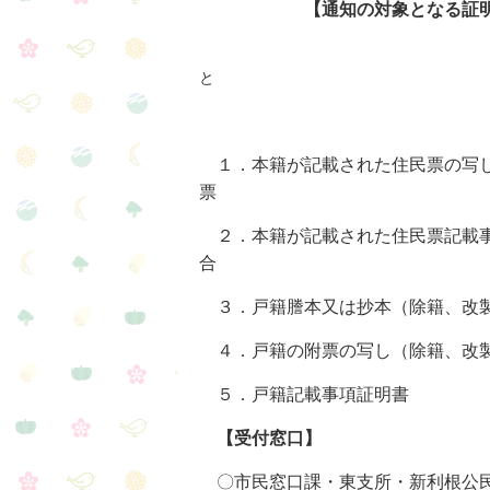
【通知の対象
と
１．本籍が記載された住民票の写
票
２．本籍が記載された住民票
合
３．戸籍謄本又は抄本（除籍、
４．戸籍の附票の写し（除籍
５．戸籍記載事項証
【受付窓口】
３．国や
〇市民窓口課・東支所・新利根