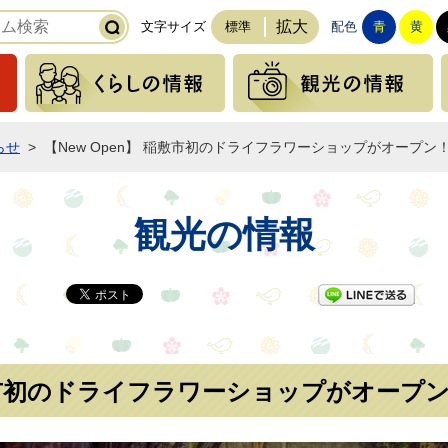
拡大
文字サイズ
標準
配色
青
黄
緊急の情報
くらしの情報
らせ
>
【New Open】 稲敷市初のドライフラワーショップがオープン
観光の情報
LI
稲敷市初のドライフラワーショップがオープ