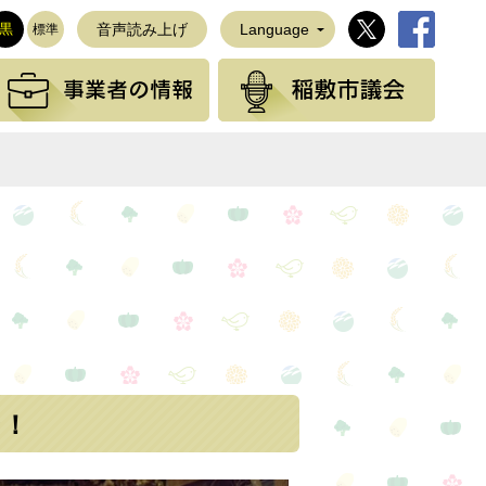
稲敷市公式Twi
稲敷市公
黒
音声読み上げ
Language
標準
観光の情報
事業者の情報
稲敷
！
NEで送る
ン！