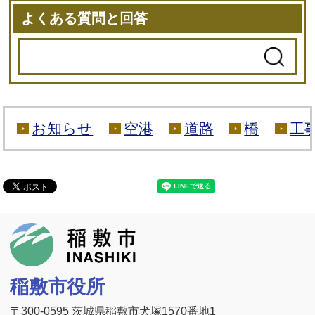
よくある質問と回答
お知らせ
空港
道路
橋
工
稲敷市
稲敷市役所
〒300-0595 茨城県稲敷市犬塚1570番地1