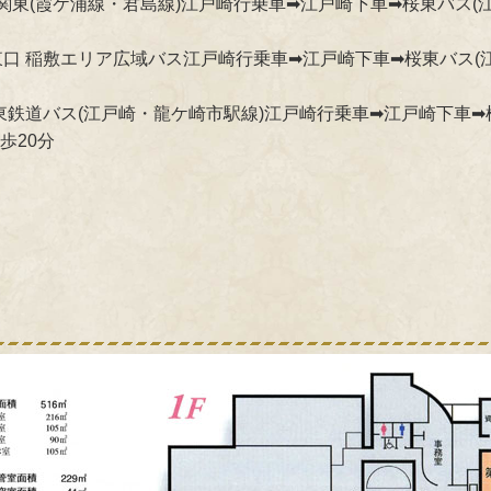
ス関東(霞ケ浦線・君島線)江戸崎行乗車➡江戸崎下車➡桜東バス(
東口 稲敷エリア広域バス江戸崎行乗車➡江戸崎下車➡桜東バス(
東鉄道バス(江戸崎・龍ケ崎市駅線)江戸崎行乗車➡江戸崎下車➡
20分