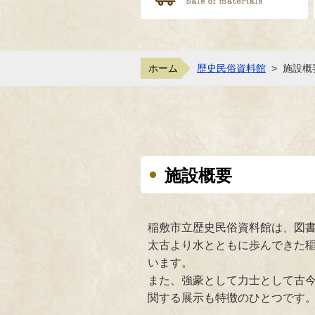
ホーム
歴史民俗資料館
>
施設概
施設概要
稲敷市立歴史民俗資料館は、図
太古より水とともに歩んできた
います。
また、強豪として力士として古今
関する展示も特徴のひとつです