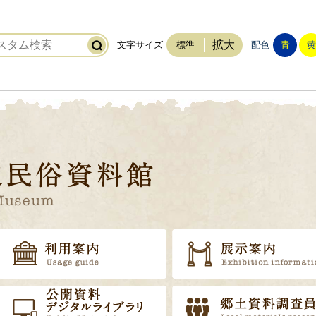
拡大
文字サイズ
標準
配色
青
黄
稲敷市立歴史民俗資料館
トップ
利用案内
資料の販売
公開資料・デジタルライブラ