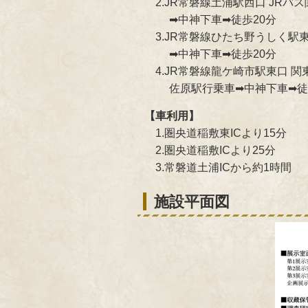
2.JR常磐線土浦駅西口 JRバ
➡中神下車➡徒歩20分
3.JR常磐線ひたち野うしく駅
➡中神下車➡徒歩20分
4.JR常磐線龍ケ崎市駅東口 関
佐原駅行乗車➡中神下車➡徒歩
【車利用】
1.圏央道稲敷東ICより15分
2.圏央道稲敷ICより25分
3.常磐道土浦ICから約1時間
施設平面図