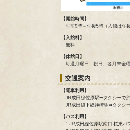
【開館時間】
午前9時～午後5時（入館は午後
【入館料】
無料
【休館日】
毎週月曜日、祝日、各月末金曜
交通案内
【電車利用】
JR成田線佐原駅➡タクシーで約
JR成田線下総神崎駅➡タクシー
【バス利用】
1.JR成田線佐原駅南口 桜東バ