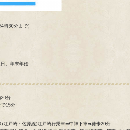
4時30分まで）
日、年末年始
20分
で15分
ス(江戸崎・佐原線)江戸崎行乗車➡中神下車➡徒歩20分