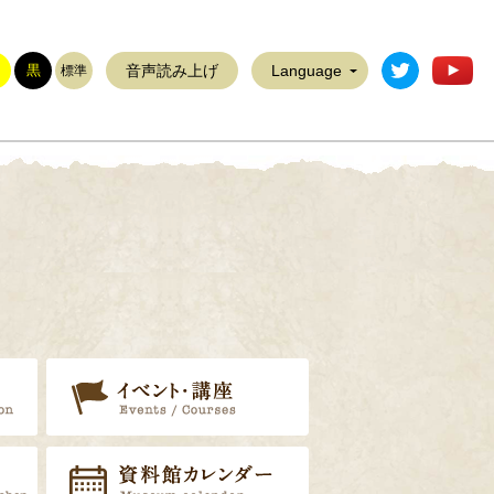
稲敷市公式T
稲
黒
音声読み上げ
Language
標準
展示案内
イベント・講座
リ
郷土資料調査員
資料館カレンダー