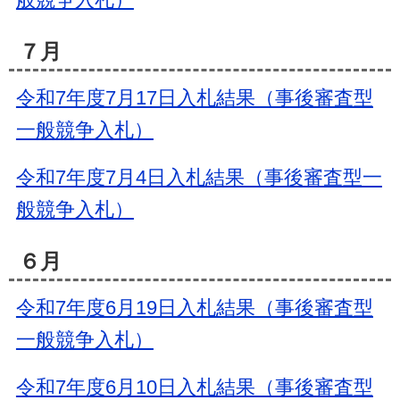
７月
令和7年度7月17日入札結果（事後審査型
一般競争入札）
令和7年度7月4日入札結果（事後審査型一
般競争入札）
６月
令和7年度6月19日入札結果（事後審査型
一般競争入札）
令和7年度6月10日入札結果（事後審査型