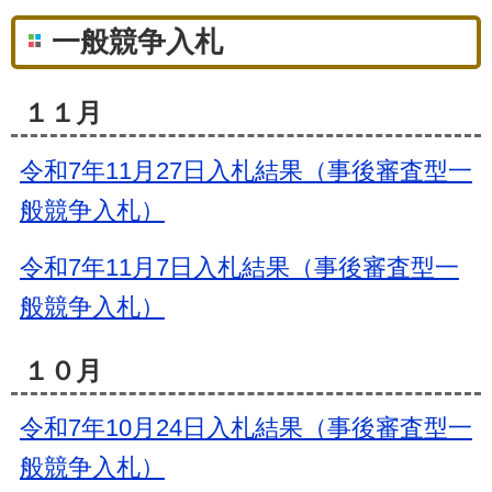
一般競争入札
１１月
令和7年11月27日入札結果（事後審査型一
般競争入札）
令和7年11月7日入札結果（事後審査型一
般競争入札）
１０月
令和7年10月24日入札結果（事後審査型一
般競争入札）