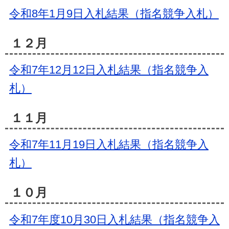
令和8年1月9日入札結果（指名競争入札）
１２月
令和7年12月12日入札結果（指名競争入
札）
１１月
令和7年11月19日入札結果（指名競争入
札）
１０月
令和7年度10月30日入札結果（指名競争入