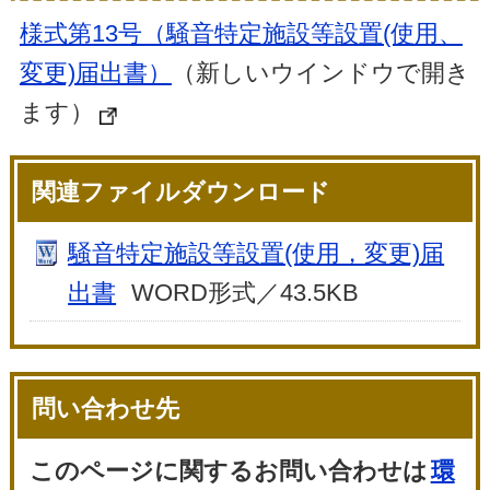
様式第13号（騒音特定施設等設置(使用、
変更)届出書）
（新しいウインドウで開き
ます）
関連ファイルダウンロード
騒音特定施設等設置(使用，変更)届
出書
WORD形式／43.5KB
問い合わせ先
このページに関するお問い合わせは
環