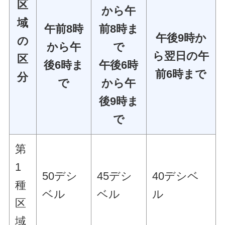
区
から午
域
午前8時
前8時ま
午後9時か
の
から午
で
ら翌日の午
区
後6時ま
午後6時
前6時まで
分
で
から午
後9時ま
で
第
1
50デシ
45デシ
40デシベ
種
ベル
ベル
ル
区
域