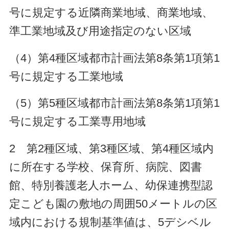
号に規定する近隣商業地域、商業地域、
準工業地域及び用途指定のない区域
（4）第4種区域
都
市計画法第8条第1項第1
号に規定する工業地域
（5）第5種区域
都
市計画法第8条第1項第1
号に規定する工業専用地域
2
第2
種区域、第3種区域、第4種区域内
に所在する学校、保育所、病院、図書
館、特別養護老人ホーム、幼保連携型認
定こども園の敷地の周囲50メートルの区
域内における規制基準値は、5デシベル