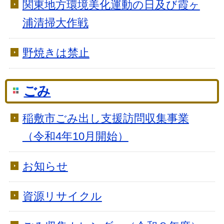
関東地方環境美化運動の日及び霞ヶ
浦清掃大作戦
野焼きは禁止
ごみ
稲敷市ごみ出し支援訪問収集事業
（令和4年10月開始）
お知らせ
資源リサイクル