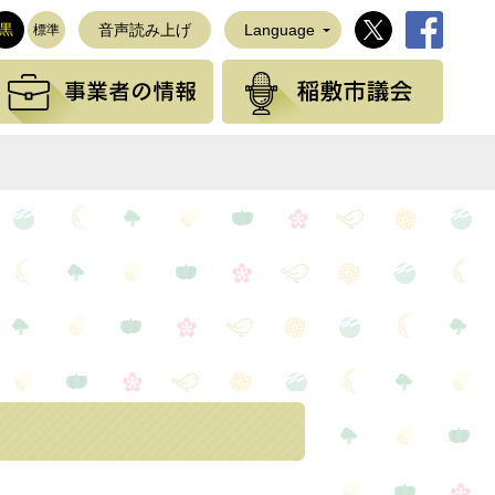
稲敷市公式Twi
稲敷市公
黒
音声読み上げ
Language
標準
観光の情報
事業者の情報
稲敷
NEで送る