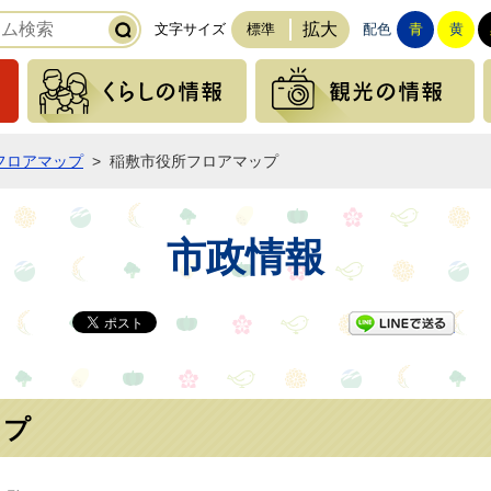
拡大
文字サイズ
標準
配色
青
黄
緊急の情報
くらしの情報
フロアマップ
>
稲敷市役所フロアマップ
市政情報
LI
ップ