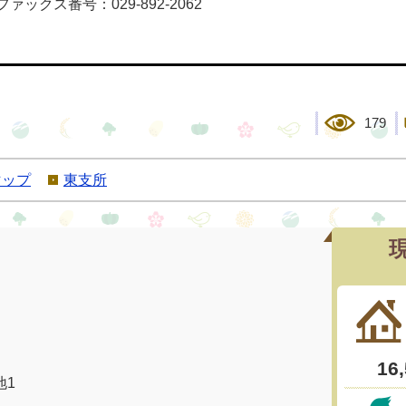
ファックス番号：029-892-2062
179
マップ
東支所
地1