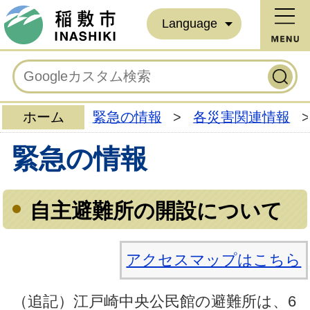
Language
ホーム
緊急の情報
>
各災害関連情報
>
緊急の情報
自主避難所の開設について
アクセスマップはこちら
（追記）江戸崎中央公民館の避難所は、6