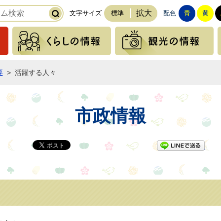
拡大
文字サイズ
標準
配色
青
黄
緊急の情報
くらしの情報
要
>
活躍する人々
市政情報
LI