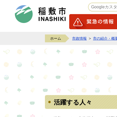
稲敷市ホームページ
ホーム
市政情報
>
市の紹介・概
活躍する人々