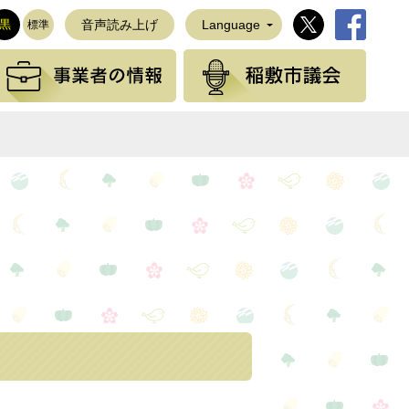
稲敷市公式Twi
稲敷市公
黒
音声読み上げ
Language
標準
観光の情報
事業者の情報
稲敷
NEで送る