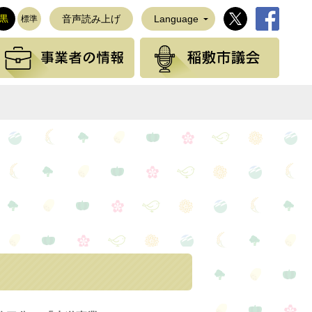
稲敷市公式Twi
稲敷市公
黒
音声読み上げ
Language
標準
観光の情報
事業者の情報
稲敷
NEで送る