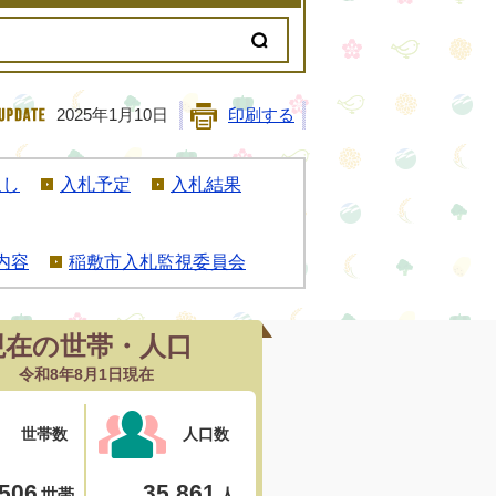
2025年1月10日
印刷する
通し
入札予定
入札結果
内容
稲敷市入札監視委員会