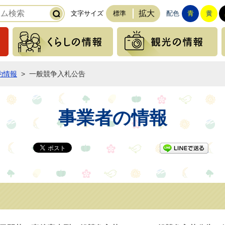
拡大
文字サイズ
標準
配色
青
黄
緊急の情報
くらしの情報
約情報
>
一般競争入札公告
事業者の情報
LI