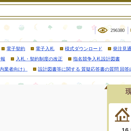
296380
電子契約
電子入札
様式ダウンロード
発注見
情報
入札・契約制度の改正
指名競争入札設計図書
内業者向け）
設計図書等に関する 質疑応答書の質問 回答