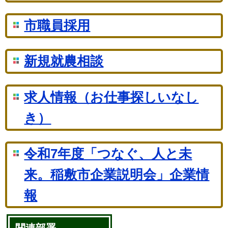
市職員採用
新規就農相談
求人情報（お仕事探しいなし
き）
令和7年度「つなぐ、人と未
来。稲敷市企業説明会」企業情
報
関連部署