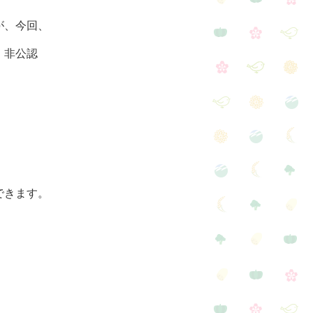
が、今回、
、非公認
できます。