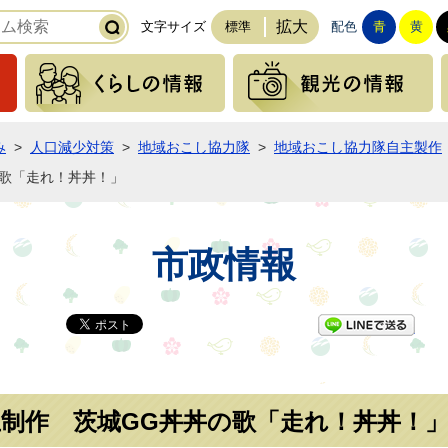
拡大
文字サイズ
標準
配色
青
黄
緊急の情報
くらしの情報
み
>
人口減少対策
>
地域おこし協力隊
>
地域おこし協力隊自主製作
歌「走れ！丼丼！」
市政情報
LI
制作 茨城GG丼丼の歌「走れ！丼丼！