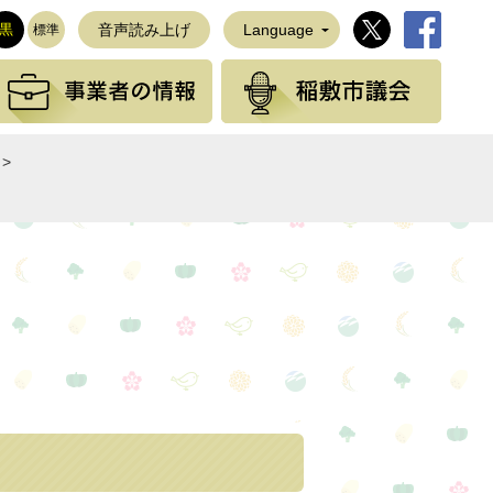
稲敷市公式Twi
稲敷市公
黒
音声読み上げ
Language
標準
観光の情報
事業者の情報
稲敷
>
NEで送る
」