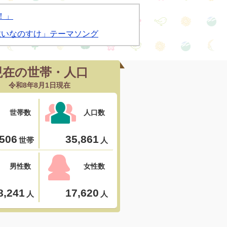
！」
敷いなのすけ」テーマソング