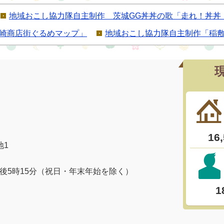
地域おこし協力隊自主制作 茨城GG丼丼の歌「走れ！丼丼
崎商店街ぐるめマップ」
地域おこし協力隊自主制作「稲
地1
午後5時15分（祝日・年末年始を除く）