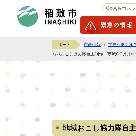
稲敷市ホームページ
ホーム
市政情報
>
主要な取り組
地域おこし協力隊自主制作 茨城GG丼丼の
地域おこし協力隊自主