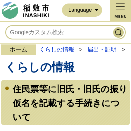
Language
ホーム
くらしの情報
>
届出・証明
>
くらしの情報
住民票等に旧氏・旧氏の振り
仮名を記載する手続きにつ
いて