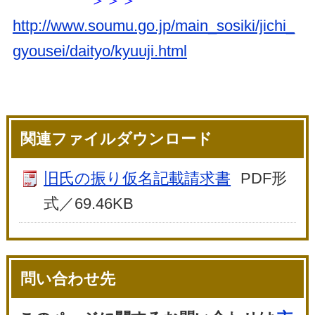
＞＞＞
http://www.soumu.go.jp/main_sosiki/jichi_
gyousei/daityo/kyuuji.html
関連ファイルダウンロード
旧氏の振り仮名記載請求書
PDF形
式／69.46KB
問い合わせ先