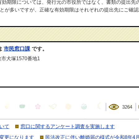
有効期限については、発行元の市役所ではなく、書類の提出先
ことが多いですが、正確な有効期限はそれぞれの提出先にご確認
は
市民窓口課
です。
敷市犬塚1570番地1
3264
いて
窓口に関するアンケート調査を実施します
変更になります
民法改正に伴い離婚届の様式が令和8年4