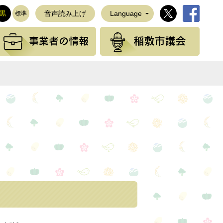
稲敷市公式Twi
稲敷市公
黒
音声読み上げ
Language
標準
観光の情報
事業者の情報
稲敷
NEで送る