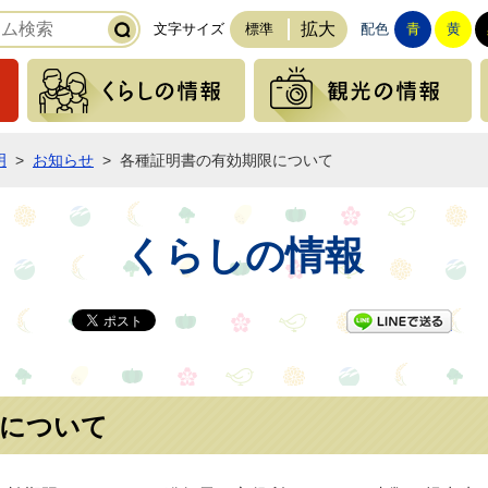
拡大
文字サイズ
標準
配色
青
黄
緊急の情報
くらしの情報
明
>
お知らせ
>
各種証明書の有効期限について
くらしの情報
LI
限について