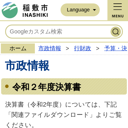
Language
ホーム
市政情報
>
行財政
>
予算・決
市政情報
令和２年度決算書
決算書（令和2年度）については、下記
「関連ファイルダウンロード」よりご覧
ください。