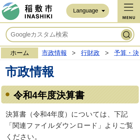
Language
ホーム
市政情報
>
行財政
>
予算・決
市政情報
令和4年度決算書
決算書（令和4年度）については、下記
「関連ファイルダウンロード」よりご覧
ください。