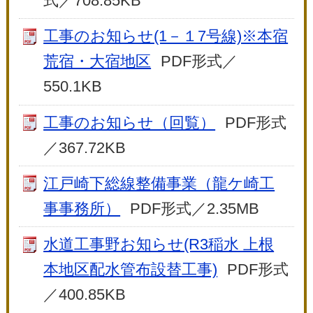
式／708.85KB
工事のお知らせ(1－１7号線)※本宿
荒宿・大宿地区
PDF形式／
550.1KB
工事のお知らせ（回覧）
PDF形式
／367.72KB
江戸崎下総線整備事業（龍ケ崎工
事事務所）
PDF形式／2.35MB
水道工事野お知らせ(R3稲水 上根
本地区配水管布設替工事)
PDF形式
／400.85KB