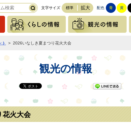
拡大
文字サイズ
標準
配色
青
黄
緊急の情報
くらしの情報
ント
>
2026いなしき夏まつり花火大会
観光の情報
LI
り花火大会