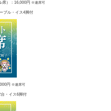
席）：16,000円
※連席可
テーブル・イス4脚付
000円
※連席可
ル2台・イス6脚付