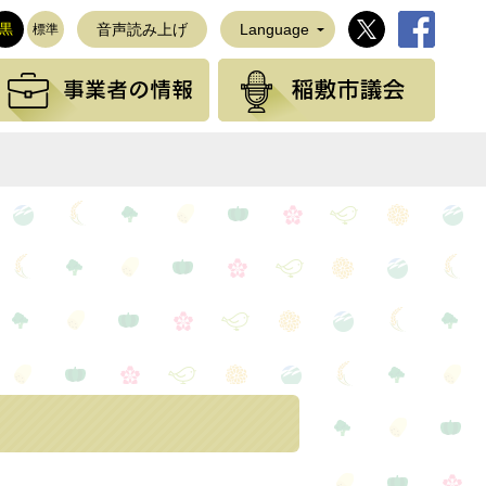
稲敷市公式Twi
稲敷市公
黒
音声読み上げ
Language
標準
観光の情報
事業者の情報
稲敷
NEで送る