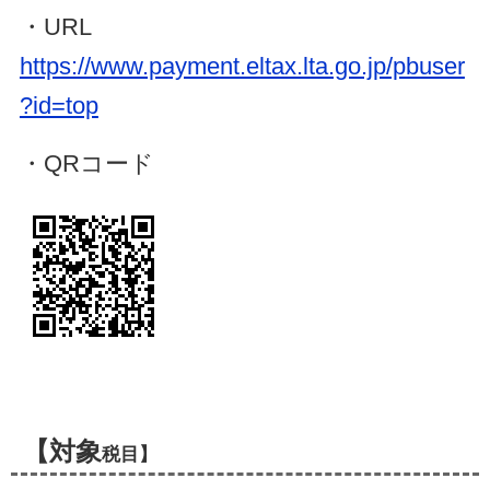
・URL
https://www.payment.eltax.lta.go.jp/pbuser
?id=top
・QRコード
【対象
税目】