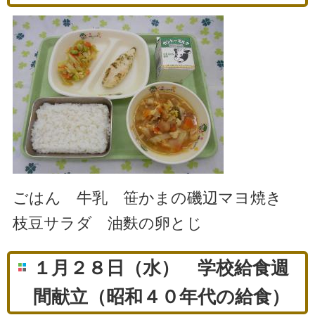
ごはん 牛乳 笹かまの磯辺マヨ焼き
枝豆サラダ 油麩の卵とじ
１月２８日（水） 学校給食週
間献立（昭和４０年代の給食）