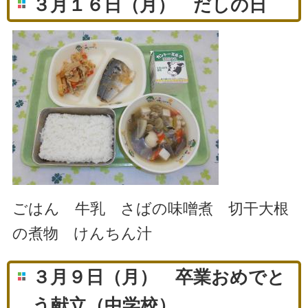
３月１６日（月） だしの日
ごはん 牛乳 さばの味噌煮 切干大根
の煮物 けんちん汁
３月９日（月） 卒業おめでと
う献立（中学校）