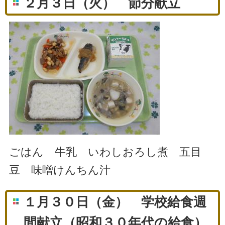
２月３日（火） 節分献立
ごはん 牛乳 いわしおろし煮 五目
豆 味噌けんちん汁
１月３０日（金） 学校給食週
間献立（昭和３０年代の給食）