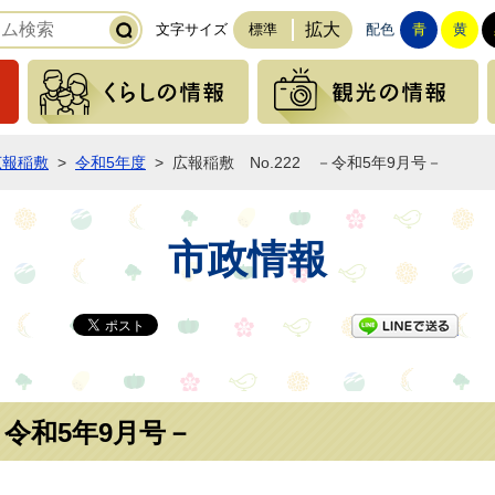
拡大
文字サイズ
標準
配色
青
黄
緊急の情報
くらしの情報
広報稲敷
>
令和5年度
>
広報稲敷 No.222 －令和5年9月号－
市政情報
LI
－令和5年9月号－