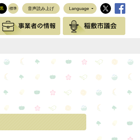
稲敷市公式Twi
稲敷市公
黒
音声読み上げ
Language
標準
観光の情報
事業者の情報
稲敷
NEで送る