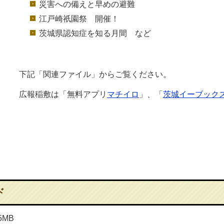
災害への備えと早めの避難
江戸崎祇園祭 開催！
茨城県認知症を知る月間 など
下記「関連ファイル」からご覧ください。
広報稲敷は「無料アプリ
マチイロ
」、「
茨城イーブック
ド
5MB