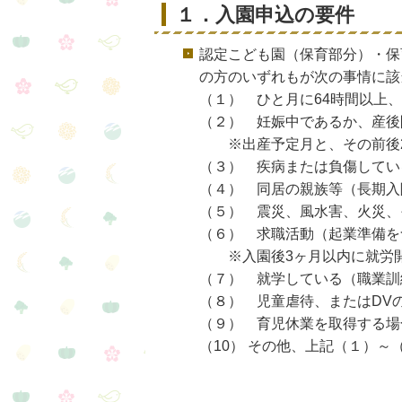
１．入園申込の要件
認定こども園（保育部分）・保
の方のいずれもが次の事情に該
（１） ひと月に64時間以上
（２） 妊娠中であるか、産後
※出産予定月と、その前後2
（３） 疾病または負傷してい
（４） 同居の親族等（長期入
（５） 震災、風水害、火災、
（６） 求職活動（起業準備を
※入園後3ヶ月以内に就労開
（７） 就学している（職業訓
（８） 児童虐待、またはDV
（９） 育児休業を取得する場
（10） その他、上記（１）