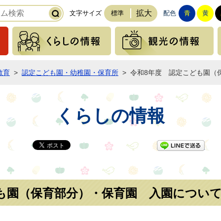
拡大
文字サイズ
標準
配色
青
黄
緊急の情報
くらしの情報
教育
>
認定こども園・幼稚園・保育所
>
令和8年度 認定こども園（
くらしの情報
LI
も園（保育部分）・保育園 入園につい