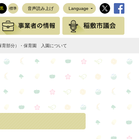
稲敷市公式Twi
稲敷市公
黒
音声読み上げ
Language
標準
観光の情報
事業者の情報
稲敷
保育部分）・保育園 入園について
NEで送る
て