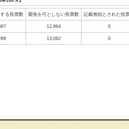
率100％】
とする投票数
罷免を可としない投票数
記載無効とされた投
387
12,964
0
289
13,062
0