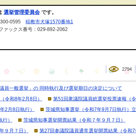
は
選挙管理委員会
です。
00-0595
稲敷市犬塚1570番地1
ファックス番号：029-892-2062
2794
議員一般選挙」の 同時執行及び選挙期日の決定について
（令和8年2月8日）
第51回衆議院議員総選挙投票速報（令
年2月8日執行）
茨城県知事選挙（令和7年9月7日執行）
執行）
茨城県知事選挙開票結果（令和７年９月７日）
年９月７日）
第27回参議院議員通常選挙開票結果（令和7