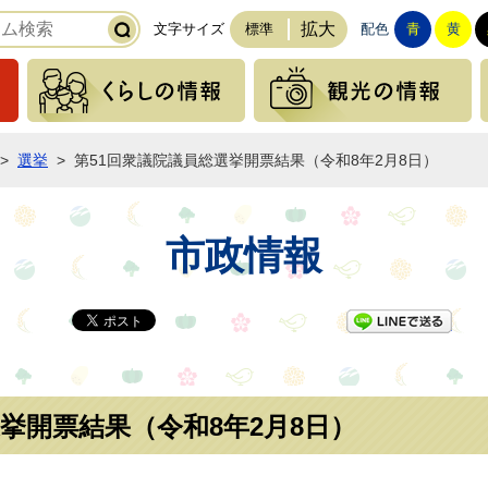
拡大
文字サイズ
標準
配色
青
黄
緊急の情報
くらしの情報
>
選挙
>
第51回衆議院議員総選挙開票結果（令和8年2月8日）
市政情報
LI
挙開票結果（令和8年2月8日）