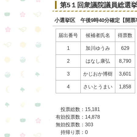
第5１回衆議院議員総選
小選挙区 午後9時40分確定【開票率
届出番号
候補者氏名
得票数
1
加川ゆうみ
629
2
はなし康弘
8,790
3
かじおか博樹
3,601
4
さいとうまい
1,858
投票総数：15,181
有効投票数：14,878
無効投票数：303
持帰り票：0