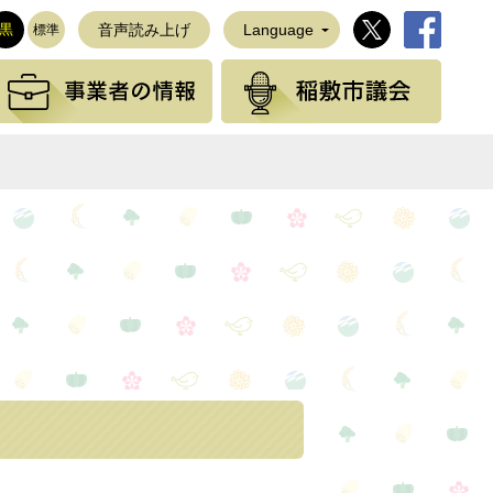
稲敷市公式Twi
稲敷市公
黒
音声読み上げ
Language
標準
観光の情報
事業者の情報
稲敷
NEで送る