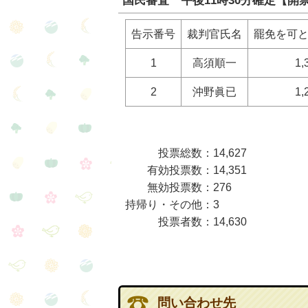
国民審査 午後11時30分確定【開票
告示番号
裁判官氏名
罷免を可
1
高須順一
1,
2
沖野眞已
1,
投票総数：14,627
有効投票数：14,351
無効投票数：276
持帰り・その他：3
投票者数：14,630
問い合わせ先