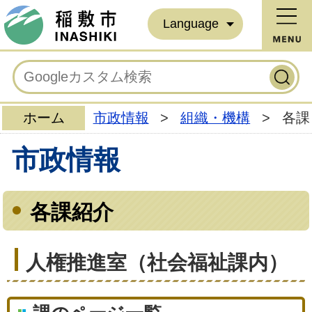
Language
ホーム
市政情報
>
組織・機構
>
各課
市政情報
各課紹介
人権推進室（社会福祉課内）