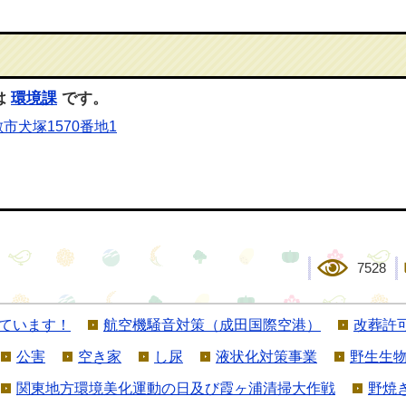
は
環境課
です。
市犬塚1570番地1
7528
ています！
航空機騒音対策（成田国際空港）
改葬許
公害
空き家
し尿
液状化対策事業
野生生
関東地方環境美化運動の日及び霞ヶ浦清掃大作戦
野焼