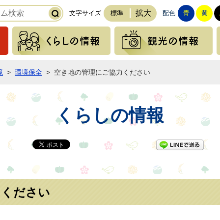
拡大
文字サイズ
標準
配色
青
黄
緊急の情報
くらしの情報
境
>
環境保全
>
空き地の管理にご協力ください
くらしの情報
LI
力ください