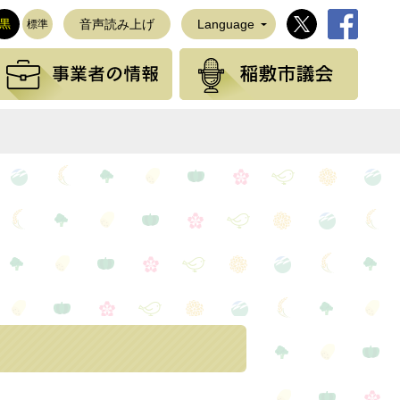
稲敷市公式Twi
稲敷市公
黒
音声読み上げ
Language
標準
観光の情報
事業者の情報
稲敷
NEで送る