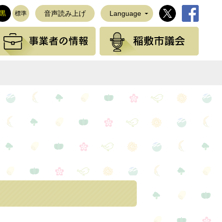
稲敷市公式Twi
稲敷市公
黒
音声読み上げ
Language
標準
観光の情報
事業者の情報
稲敷
NEで送る