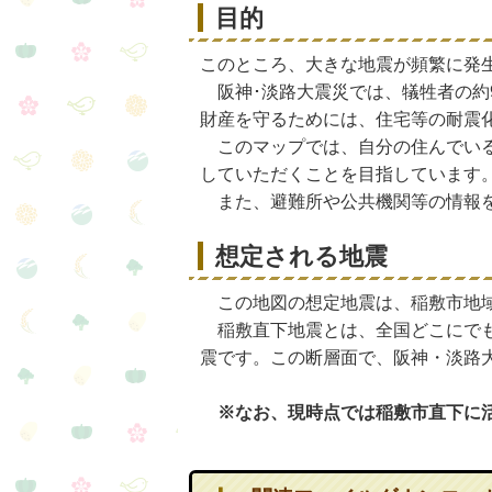
目的
このところ、大きな地震が頻繁に発
阪神･淡路大震災では、犠牲者の約
財産を守るためには、住宅等の耐震
このマップでは、自分の住んでいる
していただくことを目指しています
また、避難所や公共機関等の情報を
想定される地震
この地図の想定地震は、稲敷市地域
稲敷直下地震とは、全国どこにでも
震です。この断層面で、阪神・淡路大
※なお、現時点では稲敷市直下に活