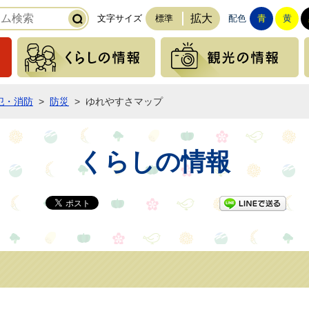
拡大
文字サイズ
標準
配色
青
黄
緊急の情報
くらしの情報
犯・消防
>
防災
>
ゆれやすさマップ
くらしの情報
LI