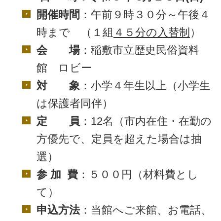
開催時間
：午前９時３０分～午後４
時まで （１組
４５分の入替制
）
会 場
：稲敷市立歴史民俗資料
館 ロビー
対 象
：小学４年生以上（小学生
は保護者同伴）
定 員
：12名（市内在住・在勤の
方優先で、定員を超えた場合は抽
選）
参 加 費
：５００円（材料費とし
て）
申込方法
：当館へご来館、お電話、