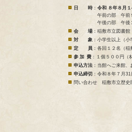
日 時
：
令和 ８年８月
午前の部 午前９時3
午後の部 午後２時～
会 場
：稲敷市立図書館
対 象
：小学生以上（小
定 員
：各回１２名（稲
参 加 費
：１個５００円（
申込方法
：当館へご来館、
申込締切
：令和８年７月31
問い合わせ 稲敷市立歴史民俗資