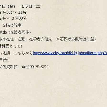
１4日（金）・１５日（土
）
0分～11時
 ３時30分
 ２階会議室
学生は保護者同伴）
敷市在住・在勤・在学者方優先 ※応募者多数時は抽選）
材料費として）
お電話、こちらから
https://www.city.inashiki.lg.jp/mailform.ph
日(金）
料館 ☎0299-79-3211