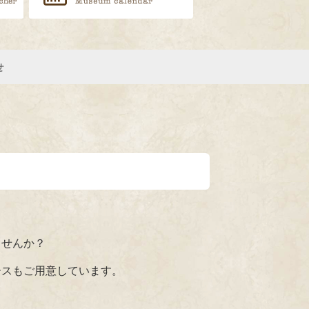
せ
LINEで送る
せ
。
ませんか？
ースもご用意しています。