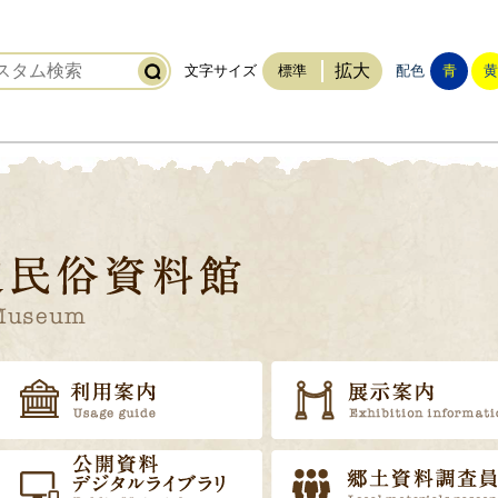
拡大
文字サイズ
標準
配色
青
黄
稲敷市立歴史民俗資料館
トップ
利用案内
資料の販売
公開資料・デジタルライブラ