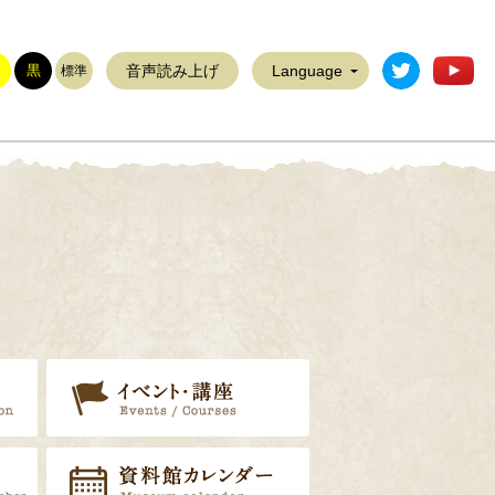
稲敷市公式T
稲
黒
音声読み上げ
Language
標準
展示案内
イベント・講座
リ
郷土資料調査員
資料館カレンダー