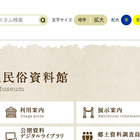
拡大
文字サイズ
標準
配色
青
黄
稲敷市立歴史民俗資料館
トップ
利用案内
資料の販売
公開資料・デジタルライブラ