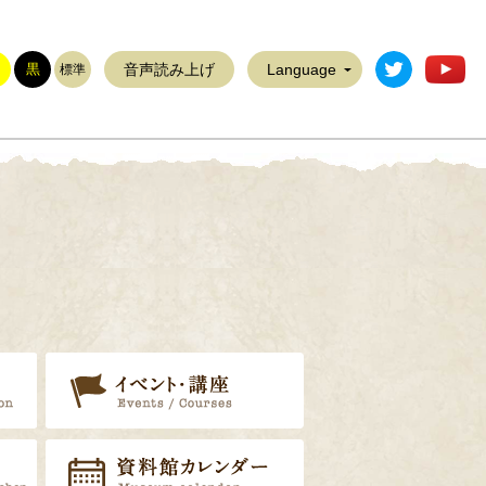
稲敷市公式T
稲
黒
音声読み上げ
Language
標準
展示案内
イベント・講座
リ
郷土資料調査員
資料館カレンダー