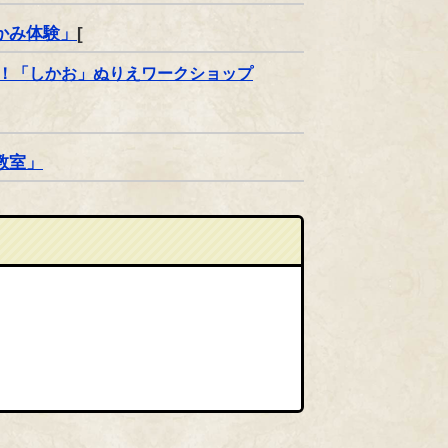
つかみ体験」
[
よう！「しかお」ぬりえワークショップ
教室」