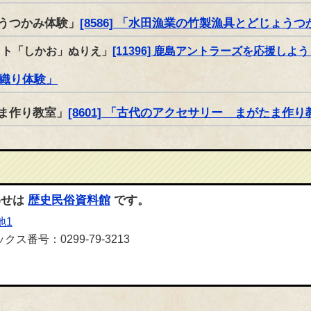
うつかみ体験」
[8586] 「水田漁業の竹製漁具とどじょう
ット「しかお」ぬりえ」
[11396] 鹿島アントラーズを応援し
裂き織り体験」
ま作り教室」
[8601] 「古代のアクセサリー まがたま作り
わせは
歴史民俗資料館
です。
地1
クス番号：0299-79-3213