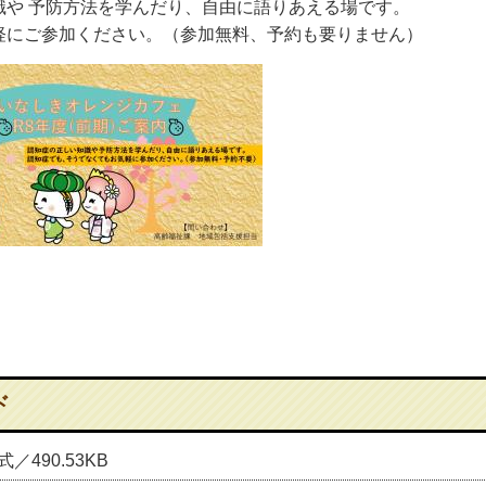
識や 予防方法を学んだり、自由に語りあえる場です。
軽にご参加ください。（参加無料、予約も要りません）
ド
式／490.53KB