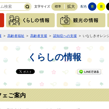
拡大
文字サイズ
標準
配色
青
黄
緊急の情報
くらしの情報
護
>
高齢者福祉
>
高齢者支援
>
認知症への支援
>
いなしきオレン
くらしの情報
LI
フェご案内