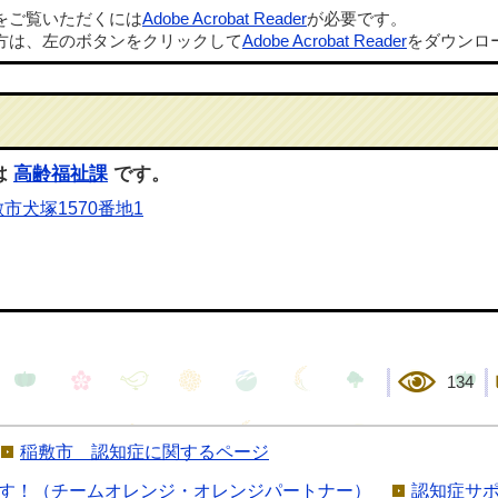
ルをご覧いただくには
Adobe Acrobat Reader
が必要です。
方は、左のボタンをクリックして
Adobe Acrobat Reader
をダウンロ
は
高齢福祉課
です。
市犬塚1570番地1
134
稲敷市 認知症に関するページ
す！（チームオレンジ・オレンジパートナー）
認知症サ