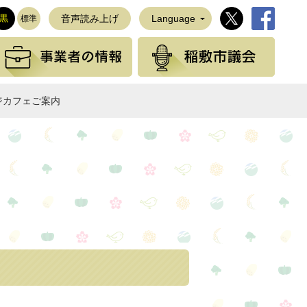
稲敷市公式Twi
稲敷市公
黒
音声読み上げ
Language
標準
観光の情報
事業者の情報
稲敷
ジカフェご案内
NEで送る