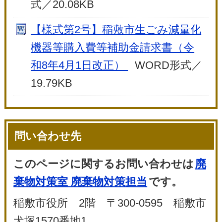
式／20.08KB
【様式第2号】稲敷市生ごみ減量化
機器等購入費等補助金請求書（令
和8年4月1日改正）
WORD形式／
19.79KB
問い合わせ先
このページに関するお問い合わせは
廃
棄物対策室 廃棄物対策担当
です。
稲敷市役所 2階 〒300-0595 稲敷市
犬塚1570番地1