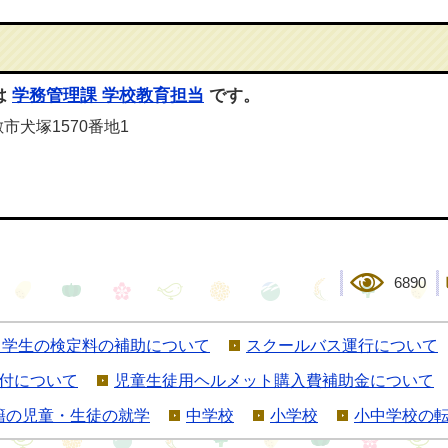
は
学務管理課 学校教育担当
です。
敷市犬塚1570番地1
6890
中学生の検定料の補助について
スクールバス運行について
付について
児童生徒用ヘルメット購入費補助金について
籍の児童・生徒の就学
中学校
小学校
小中学校の