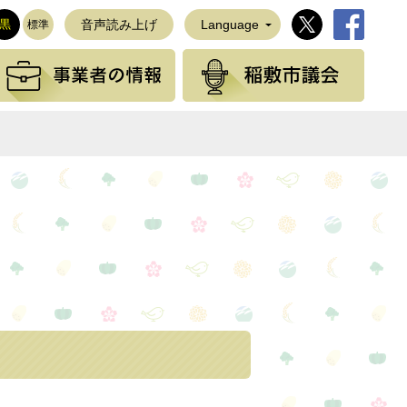
稲敷市公式Twi
稲敷市公
黒
音声読み上げ
Language
標準
観光の情報
事業者の情報
稲敷
NEで送る