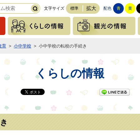
拡大
文字サイズ
標準
配色
青
黄
緊急の情報
くらしの情報
教育
>
小中学校
>
小中学校の転校の手続き
くらしの情報
LI
続き