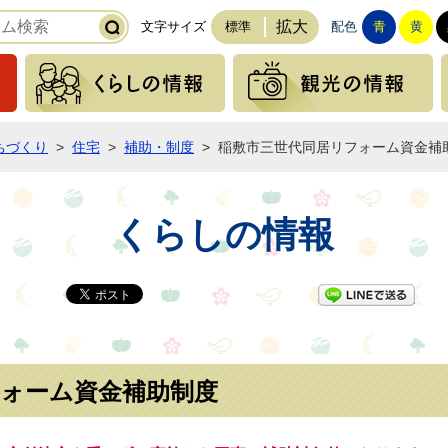
拡大
文字サイズ
標準
配色
青
黄
緊急の情報
くらしの情報
ちづくり
>
住宅
>
補助・制度
>
稲敷市三世代同居リフォーム資金補
くらしの情報
LI
フォーム資金補助制度