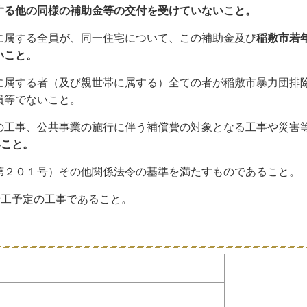
する他の同様の補助金等の交付を受けていないこと。
に属する全員が、同一住宅について、この補助金及び
稲敷市若
いこと。
に属する者（及び親世帯に属する）全ての者が稲敷市暴力団排
員等でないこと。
の工事、公共事業の施行に伴う補償費の対象となる工事や災害
いこと。
第２０１号）その他関係法令の基準を満たすものであること。
着工予定の工事であること。
の増築工事