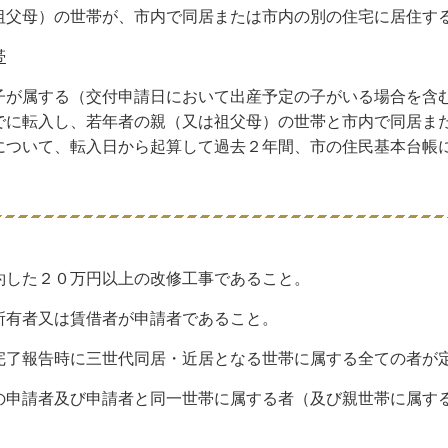
祖父母）の世帯が、市内で同居または市内の別の住宅に居住す
帯
が属する（交付申請日において出産予定の子がいる場合を含
でに転入し、若年者の親（又は祖父母）の世帯と市内で同居ま
について、転入日から起算して過去２年間、市の住民基本台帳
。
約した２０万円以上の改修工事であること。
所有者又は賃借者が申請者であること。
完了報告時に三世代同居・近居となる世帯に属する全ての者が
の申請者及び申請者と同一世帯に属する者（及び親世帯に属す