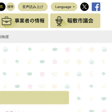
稲敷市公式Twi
稲敷市公
黒
音声読み上げ
Language
標準
観光の情報
事業者の情報
稲敷
助制度
NEで送る