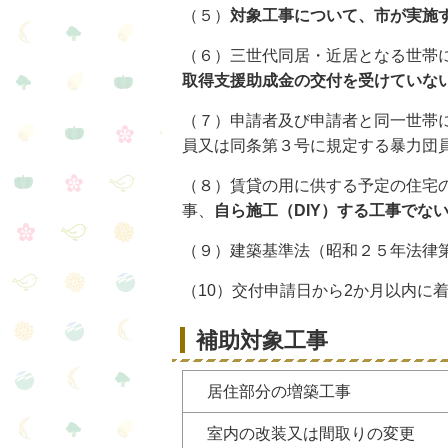
（５）
対象工事について、市が実施
（６）三世代同居・近居となる世帯
取得支援助成金の交付を受けていな
（７）申請者及び申請者と同一世帯
員又は同条第３号に規定する暴力団
（８）賃貸の用に供する予定の住宅
事、
自ら施工（DIY）する工事でな
（９）建築基準法（昭和２５年法律
（10）交付申請日から2か月以内に
補助対象工事
居住部分
室内の改装又は間取りの変更