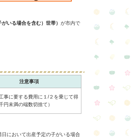
子がいる場合を含む）世帯）
が市内で
注意事項
工事に要する費用に１/２を乗じて得
千円未満の端数切捨て）
請日において出産予定の子がいる場合