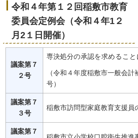
令和４年第１２回稲敷市教育
委員会定例会（令和４年1２
月2１日開催）
専決処分の承認を求める
議案第７
（令和４年度稲敷市一般会計
２号
号
議案第７
稲敷市訪問型家庭教育支援員
３号
議案第７
稲敷市立小学校口腔衛生推進