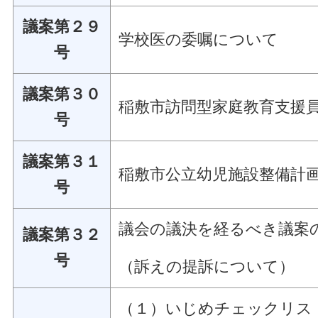
議案第２９
学校医の委嘱について
号
議案第３０
稲敷市訪問型家庭教育支援
号
議案第３１
稲敷市公立幼児施設整備計
号
議会の議決を経るべき議案
議案第３２
号
（訴えの提訴について）
（１）いじめチェックリス