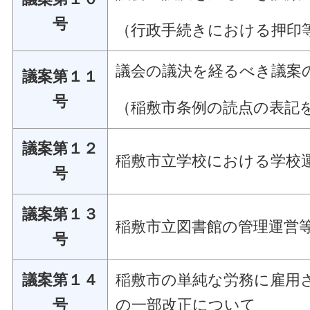
号
（行政手続きにおける押印
議会の議決を経るべき議案
議案第１１
号
（稲敷市条例の読点の表記
議案第１２
稲敷市立学校における学校
号
議案第１３
稲敷市立図書館の管理運営
号
議案第１４
稲敷市の単純な労務に雇用
号
の一部改正について