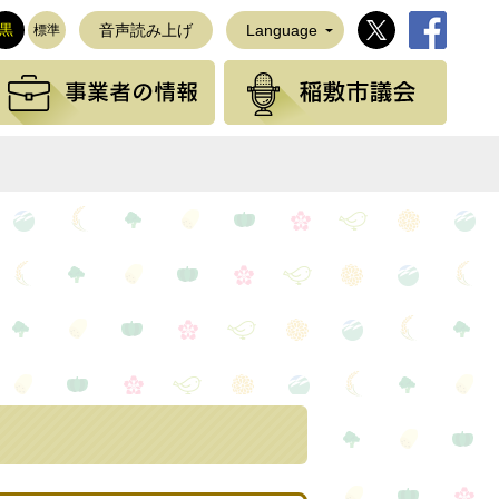
稲敷市公式Twi
稲敷市公
黒
音声読み上げ
Language
標準
観光の情報
事業者の情報
稲敷
NEで送る