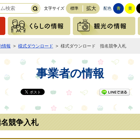
拡大
文字サイズ
標準
配色
青
黄
緊急の情報
くらしの情報
約情報
>
様式ダウンロード
>
様式ダウンロード 指名競争入札
事業者の情報
LI
指名競争入札