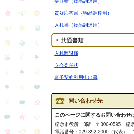
委任状（物品調達用）
質疑応答書（物品調達用）
入札書（物品調達用）
共通書類
入札辞退届
立会委任状
電子契約利用申出書
問い合わせ先
このページに関するお問い合わせ
稲敷市役所 3階 〒300-0595 稲
電話番号：029-892-2000（代表） 