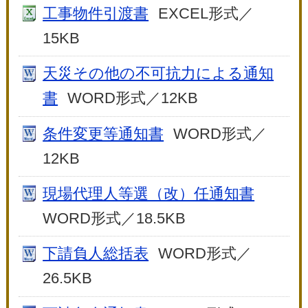
工事物件引渡書
EXCEL形式／
15KB
天災その他の不可抗力による通知
書
WORD形式／12KB
条件変更等通知書
WORD形式／
12KB
現場代理人等選（改）任通知書
WORD形式／18.5KB
下請負人総括表
WORD形式／
26.5KB