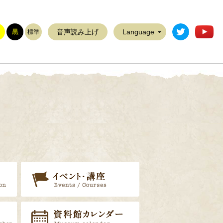
稲敷市公式T
稲
黒
音声読み上げ
Language
標準
展示案内
イベント・講座
リ
郷土資料調査員
資料館カレンダー