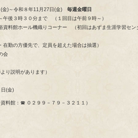
金)～令和８年11月27日(金)
毎週金曜日
～午後３時３０分まで （１回目は午前９時～）
俗資料館ホール機織りコーナー （初回はあずま生涯学習セン
・在勤の方優先で、定員を超えた場合は抽選）
の会
師より説明があります）
日(金)
：☎ ０２９９－７９－３２１１）