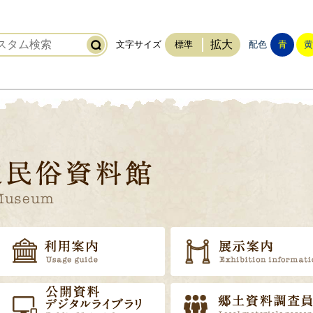
拡大
文字サイズ
標準
配色
青
黄
稲敷市立歴史民俗資料館
トップ
利用案内
資料の販売
公開資料・デジタルライブラ