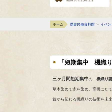
ホーム
歴史民俗資料館
>
イベン
「短期集中 機織
三ヶ月間短期集中
の
「機織り
草木染めで糸を染め、高機にた
昔から伝わる機織りの技術を未