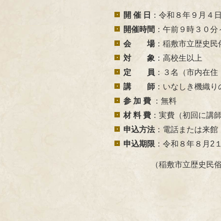
開 催 日
：令和８年９月４日(
開催時間
：午前９時３０分
会 場
：稲敷市立歴史民
対 象
：高校生以上
定 員
：３名（市内在住
講 師
：いなしき機織り
参 加 費
：無料
材 料 費
：実費（初回に講
申込方法
：電話または来館
申込期限
：令和８年８月2１
（稲敷市立歴史民俗資料館