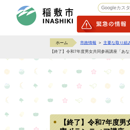
稲敷市ホームページ
ホーム
市政情報
>
主要な取り組
【終了】令和7年度男女共同参画講座「あ
【終了】令和7年度男