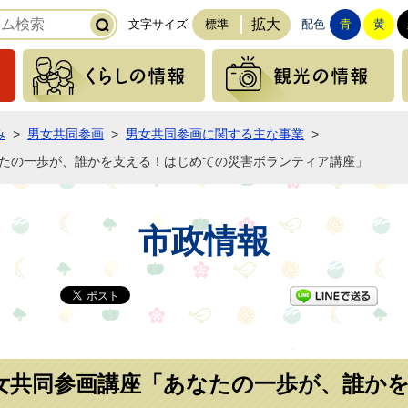
拡大
文字サイズ
標準
配色
青
黄
緊急の情報
くらしの情報
み
>
男女共同参画
>
男女共同参画に関する主な事業
>
なたの一歩が、誰かを支える！はじめての災害ボランティア講座」
市政情報
LI
女共同参画講座「あなたの一歩が、誰か