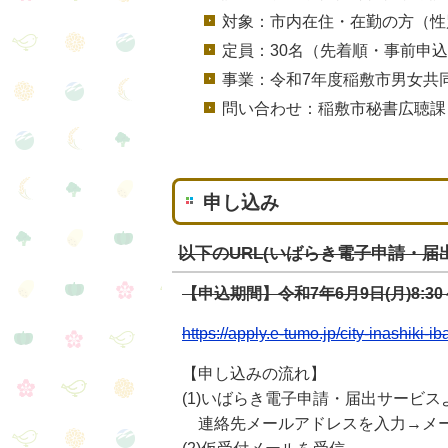
対象：市内在住・在勤の方（性
定員：30名（先着順・事前申
事業：令和7年度稲敷市男女共
問い合わせ：稲敷市秘書広聴課 男女共
申し込み
以下のURL(いばらき電子申請・
【申込期間】令和7年6月9日(月)8:30～7
https://apply.e-tumo.jp/city-inashiki-
【申し込みの流れ】
(1)いばらき電子申請・届出サービ
連絡先メールアドレスを入力→メー