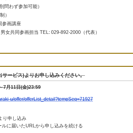
別問わず参加可能）
込制）
同参画講座
同参画担当 TEL: 029-892-2000（代表）
届出サービス)よりお申し込みください。
月11日(金)23:59
ibaraki-u/offer/offerList_detail?tempSeq=71927
スより申し込み
ルに届いたURLから申し込みを続ける