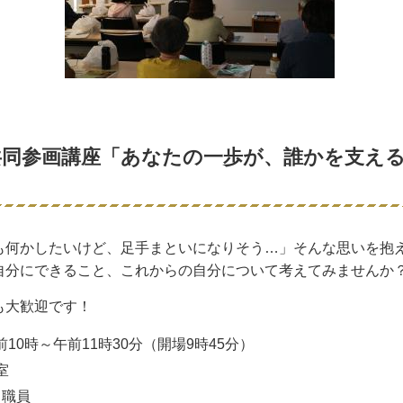
共同参画講座「あなたの一歩が、誰かを支え
も何かしたいけど、足手まといになりそう…」そんな思いを抱
自分にできること、これからの自分について考えてみませんか
も大歓迎です！
10時～午前11時30分（開場9時45分）
室
 職員