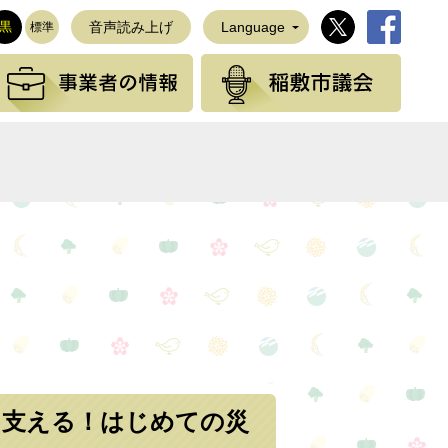
稲敷市公式Twi
稲敷市公
黒
音声読み上げ
Language
標準
観光の情報
事業者の情報
稲敷
NEで送る
を支える！はじめての災