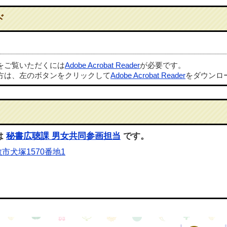
ド
ルをご覧いただくには
Adobe Acrobat Reader
が必要です。
方は、左のボタンをクリックして
Adobe Acrobat Reader
をダウンロ
は
秘書広聴課 男女共同参画担当
です。
市犬塚1570番地1