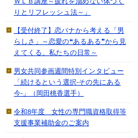
ＷＬＢ講座～疲れを溜めない体づく
りとリフレッシュ法～」
【受付終了】恋バナから考える「男
らしさ」～恋愛の❝あるある❞から見
えてくる、私たちの日常～
男女共同参画週間特別インタビュー
「続けるという選択-その先にある
今-」（岡田桃香選手）
令和8年度 女性の専門職資格取得等
支援事業補助金のご案内