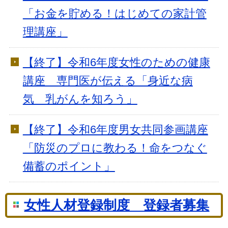
「お金を貯める！はじめての家計管
理講座」
【終了】令和6年度女性のための健康
講座 専門医が伝える「身近な病
気 乳がんを知ろう」
【終了】令和6年度男女共同参画講座
「防災のプロに教わる！命をつなぐ
備蓄のポイント」
女性人材登録制度 登録者募集