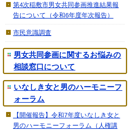
第4次稲敷市男女共同参画推進結果報
告について（令和6年度年次報告）
市民意識調査
男女共同参画に関するお悩みの
相談窓口について
いなしき女と男のハーモニーフ
ォーラム
【開催報告】令和7年度いなしき女と
男のハーモニーフォーラム（人権講