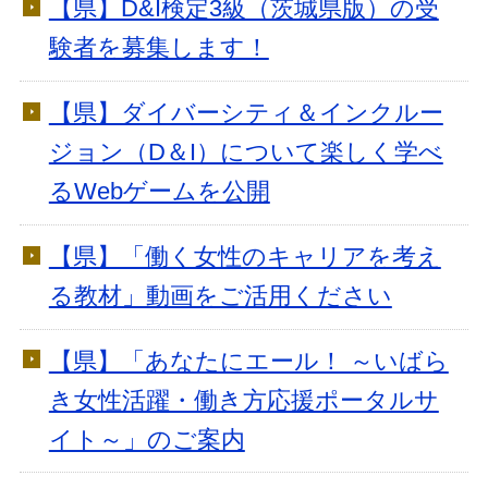
【県】D&I検定3級（茨城県版）の受
験者を募集します！
【県】ダイバーシティ＆インクルー
ジョン（D＆I）について楽しく学べ
るWebゲームを公開
【県】「働く女性のキャリアを考え
る教材」動画をご活用ください
【県】「あなたにエール！ ～いばら
き女性活躍・働き方応援ポータルサ
イト～」のご案内