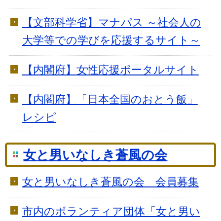
【文部科学省】マナパス ～社会人の
大学等での学びを応援するサイト～
【内閣府】女性応援ポータルサイト
【内閣府】「日本全国のおとう飯」
レシピ
女と男いなしき蒼風の会
女と男いなしき蒼風の会 会員募集
市内のボランティア団体「女と男い