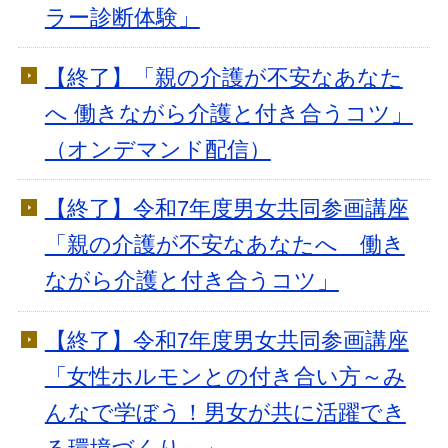
ラー診断体験」
【終了】「親の介護が不安なあなた
へ 働きながら介護と付き合うコツ」
（オンデマンド配信）
【終了】令和7年度男女共同参画講座
「親の介護が不安なあなたへ 働き
ながら介護と付き合うコツ」
【終了】令和7年度男女共同参画講座
「女性ホルモンとの付き合い方～み
んなで学ぼう！男女が共に活躍でき