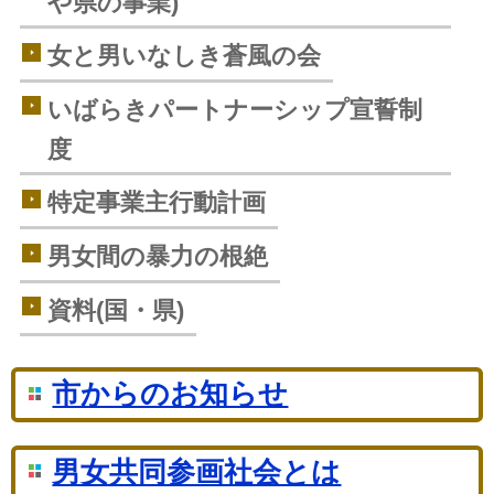
や県の事業)
女と男いなしき蒼風の会
いばらきパートナーシップ宣誓制
度
特定事業主行動計画
男女間の暴力の根絶
資料(国・県)
市からのお知らせ
男女共同参画社会とは