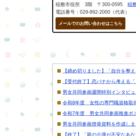
稲敷市役所 3階 〒300-0595
稲敷
電話番号：029-892-2000（代表）
メールでのお問い合わせはこちら
【締め切りました】「自分を整え
【受付終了】恋バナから考える「
男女共同参画週間特別インタビュ
令和8年度 女性の専門職資格取
令和7年度 男女共同参画推進ポ
男女共同参画啓発資料を作成しま
【終了】「親の介護が不安なあな