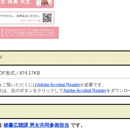
ド
DF形式／874.17KB
ルをご覧いただくには
Adobe Acrobat Reader
が必要です。
方は、左のボタンをクリックして
Adobe Acrobat Reader
をダウンロ
は
秘書広聴課 男女共同参画担当
です。