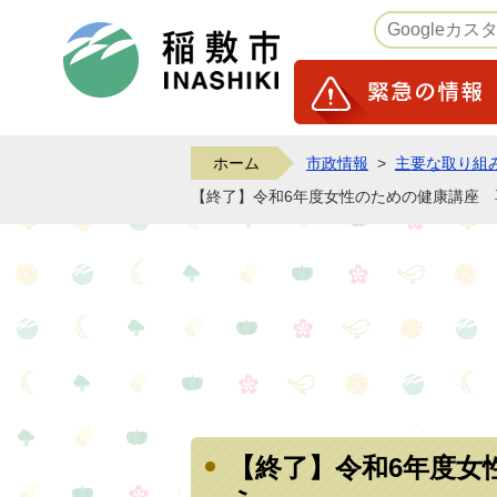
稲敷市ホームページ
ホーム
市政情報
>
主要な取り組
【終了】令和6年度女性のための健康講座
【終了】令和6年度女