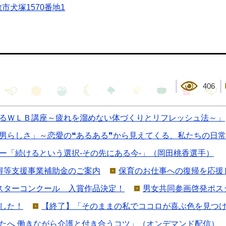
市犬塚1570番地1
406
るＷＬＢ講座～疲れを溜めない体づくりとリフレッシュ法～」
男らしさ」～恋愛の❝あるある❞から見えてくる、私たちの日
ー「続けるという選択-その先にある今-」（岡田桃香選手）
得等支援事業補助金のご案内
保育のお仕事への復帰を応援
スターコンクール 入賞作品決定！
男女共同参画啓発ポス
した！
【終了】「そのままの私でココロが喜ぶ色を見つ
たへ 働きながら介護と付き合うコツ」（オンデマンド配信）