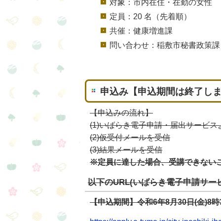
対象：市内在住・在勤の女性
定員：20 名（先着順）
共催：健康増進課
問い合わせ：稲敷市秘書政策課 男
申込み【申込期間は終了し
【申込みの流れ】
(1)いばらき電子申請・届出サービス
(2)仮受付メールを受信
(3)結果メールを受信
※定員に達した場合、受講できない
以下のURL(いばらき電子申請サー
【申込期間】令和6年8月30日(金)8時3