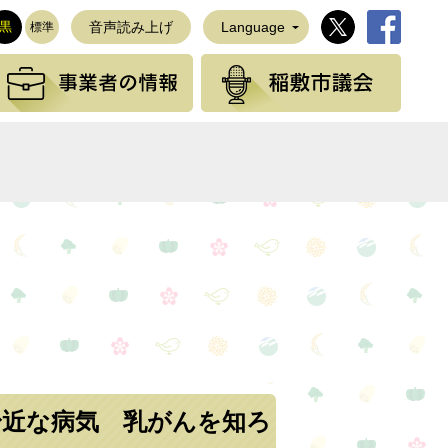
稲敷市公式Twi
稲敷市公
黒
音声読み上げ
Language
標準
観光の情報
事業者の情報
稲敷
NEで送る
身近な病気 乳がんを知ろ