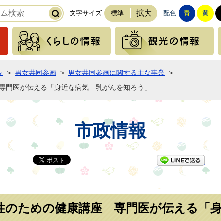
拡大
文字サイズ
標準
配色
青
黄
緊急の情報
くらしの情報
み
>
男女共同参画
>
男女共同参画に関する主な事業
>
 専門医が伝える「身近な病気 乳がんを知ろう」
市政情報
LI
性のための健康講座 専門医が伝える「